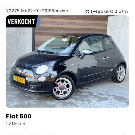
72275 km
22-01-2015
Benzine
€ 1,-
Lease € 0 p/m
Fiat 500
1.2 Naked