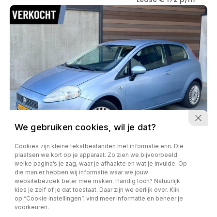
We gebruiken cookies, wil je dat?
Cookies zijn kleine tekstbestanden met informatie erin. Die
plaatsen we kort op je apparaat. Zo zien we bijvoorbeeld
welke pagina’s je zag, waar je afhaakte en wat je invulde. Op
Fiat Punto
die manier hebben wij informatie waar we jouw
1.2 Classic*NAP*ZUINIG*
websitebezoek beter mee maken. Handig toch? Natuurlijk
kies je zelf of je dat toestaat. Daar zijn we eerlijk over. Klik
205866 km
09-02-2006
Benzine
op “Cookie instellingen”, vind meer informatie en beheer je
€ 1,-
Lease € 0 p/m
voorkeuren.