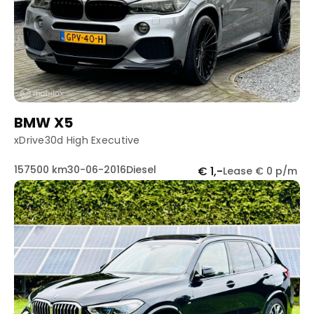
BMW X5
xDrive30d High Executive
157500 km
30-06-2016
Diesel
€ 1,-
Lease € 0 p/m