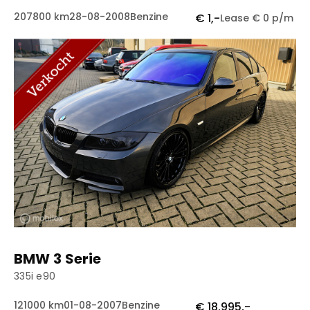
207800 km
28-08-2008
Benzine
€ 1,-
Lease € 0 p/m
BMW 3 Serie
335i e90
121000 km
01-08-2007
Benzine
€ 18.995,-