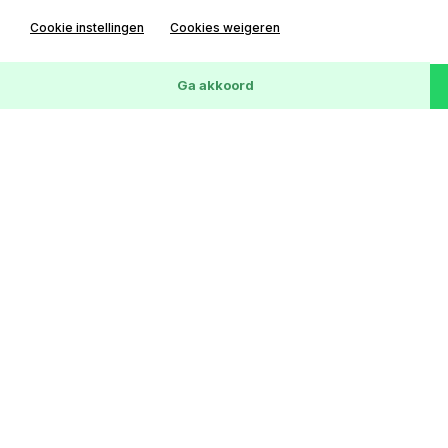
Cookie instellingen
Cookies weigeren
Wis
172
Voertuigen
Ga akkoord
Ford C-MAX
2.0-16V Ghia
156372 km
03-03-2009
LPG G3
€ 1,-
Lease € 0 p/m