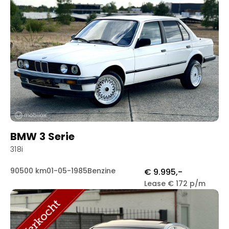
BMW 3 Serie
318i
90500 km
01-05-1985
Benzine
€ 9.995,-
Lease € 172 p/m