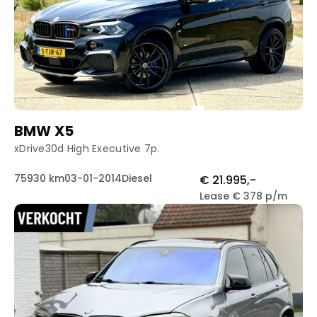
BMW X5
xDrive30d High Executive 7p.
75930 km
03-01-2014
Diesel
€ 21.995,-
Lease € 378 p/m