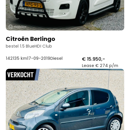
Citroën Berlingo
bestel 1.5 BlueHDI Club
142135 km
17-09-2019
Diesel
€ 15.950,-
Lease € 274 p/m