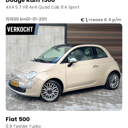
Dodge Ram 1500
4X4 5.7 V8 4x4 Quad Cab 6'4 Sport
151500 km
01-01-2011
€ 1,-
Lease € 0 p/m
Fiat 500
0.9 TwinAir Turbo