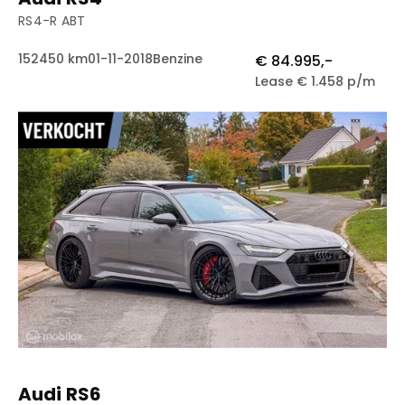
RS4-R ABT
152450 km
01-11-2018
Benzine
€ 84.995,-
Lease € 1.458 p/m
Audi RS6