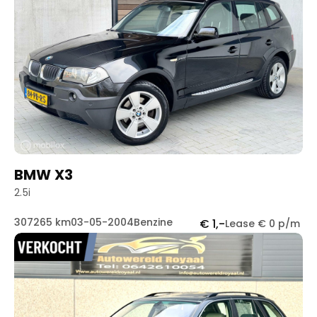
BMW X3
2.5i
307265 km
03-05-2004
Benzine
€ 1,-
Lease € 0 p/m