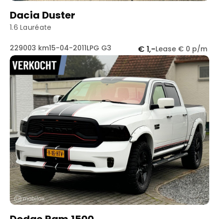
Dacia Duster
1.6 Lauréate
229003 km
15-04-2011
LPG G3
€ 1,-
Lease € 0 p/m