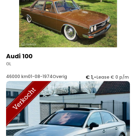
Handgeschakeld
89
Automaat
82
Audi 100
GL
46000 km
01-08-1974
Overig
€ 1,-
Lease € 0 p/m
Contact
Openingstijden
info@autowereldroyaal.nl
06 42 61 00 54
Adres