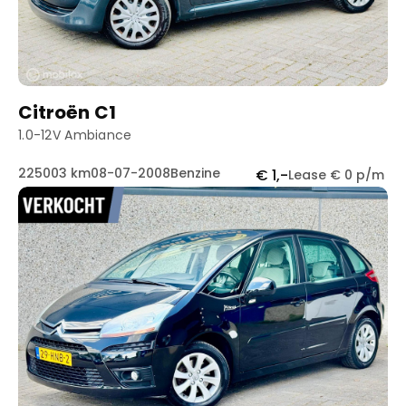
Citroën C1
1.0-12V Ambiance
225003 km
08-07-2008
Benzine
€ 1,-
Lease € 0 p/m