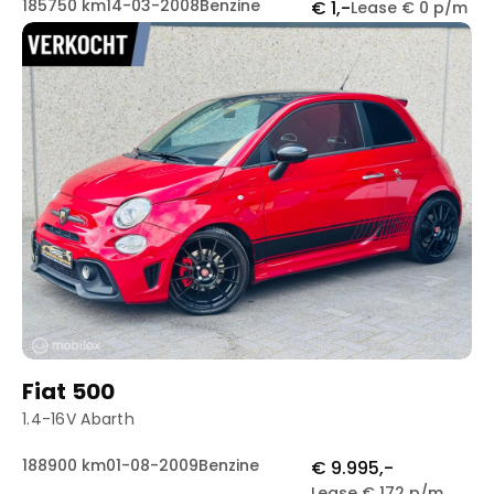
185750 km
14-03-2008
Benzine
€ 1,-
Lease € 0 p/m
Fiat 500
1.4-16V Abarth
188900 km
01-08-2009
Benzine
€ 9.995,-
Lease € 172 p/m