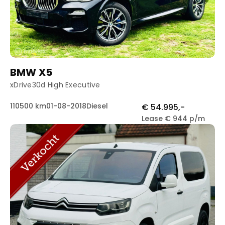
BMW X5
xDrive30d High Executive
110500 km
01-08-2018
Diesel
€ 54.995,-
Lease € 944 p/m