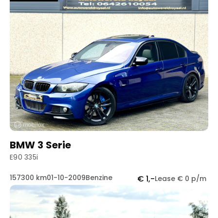
BMW 3 Serie
E90 335i
157300 km
01-10-2009
Benzine
€ 1,-
Lease € 0 p/m