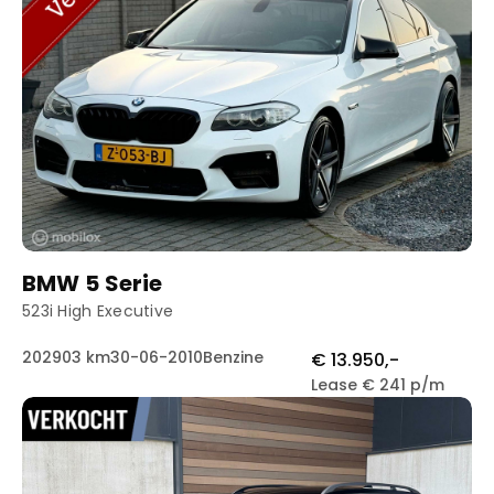
BMW 5 Serie
523i High Executive
202903 km
30-06-2010
Benzine
€ 13.950,-
Lease € 241 p/m