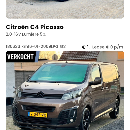
Citroën C4 Picasso
2.0-16V Lumière 5p.
180633 km
16-01-2009
LPG G3
€ 1,-
Lease € 0 p/m