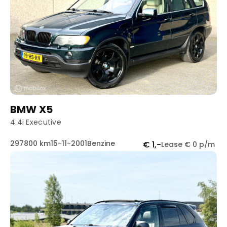
BMW X5
4.4i Executive
297800 km
15-11-2001
Benzine
€ 1,-
Lease € 0 p/m