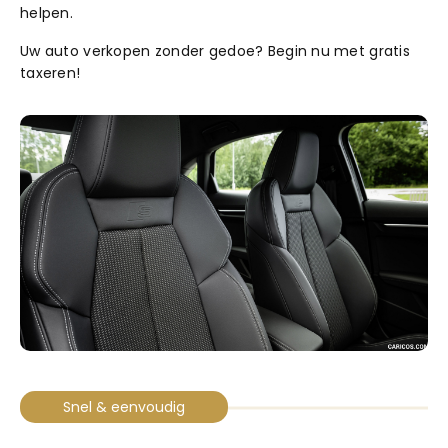
helpen.
Uw auto verkopen zonder gedoe? Begin nu met gratis
taxeren!
Contact
Openingstijden
info@autowereldroyaal.nl
06 42 61 00 54
Snel & eenvoudig
Adres