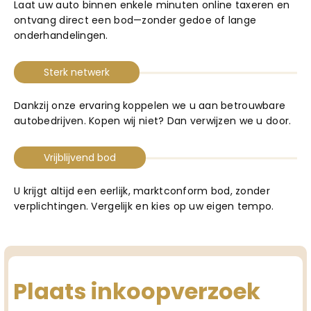
Laat uw auto binnen enkele minuten online taxeren en
Truyenhoekweg 4
ontvang direct een bod—zonder gedoe of lange
6004 PV Weert
onderhandelingen.
Sterk netwerk
Dankzij onze ervaring koppelen we u aan betrouwbare
autobedrijven. Kopen wij niet? Dan verwijzen we u door.
Vrijblijvend bod
U krijgt altijd een eerlijk, marktconform bod, zonder
verplichtingen. Vergelijk en kies op uw eigen tempo.
Plaats inkoopverzoek