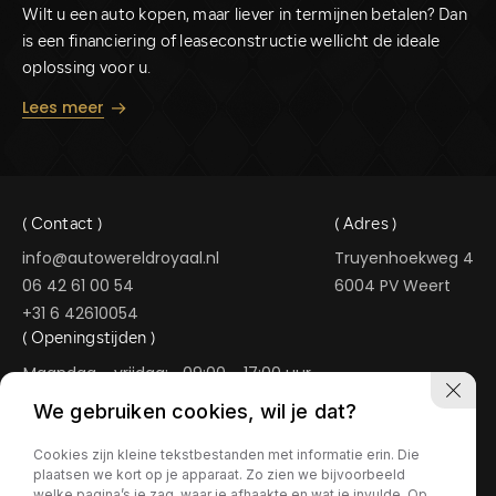
Wilt u een auto kopen, maar liever in termijnen betalen? Dan
B
is een financiering of leaseconstructie wellicht de ideale
m
oplossing voor u.
d
Lees meer
L
( Contact )
( Adres )
info@autowereldroyaal.nl
Truyenhoekweg 4
06 42 61 00 54
6004 PV Weert
+31 6 42610054
( Openingstijden )
Maandag - vrijdag:
09:00 - 17:00 uur
Zaterdag:
09:00 - 15:00 uur
We gebruiken cookies, wil je dat?
In de avonduren geopend op afspraak.
Cookies zijn kleine tekstbestanden met informatie erin. Die
AUTOWERELD ROYAAL
plaatsen we kort op je apparaat. Zo zien we bijvoorbeeld
welke pagina’s je zag, waar je afhaakte en wat je invulde. Op