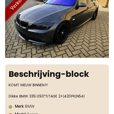
Beschrijving-block
KOMT NIEUW BINNEN!!!
Dikke BMW 335i E90*STAGE 2+|420PK|N54|
Merk
: BMW