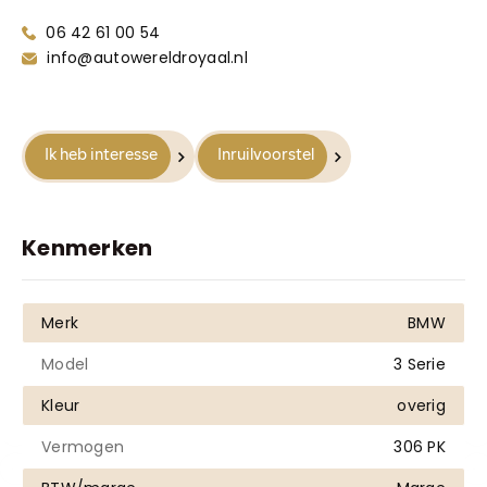
Truyenhoekweg 4
06 42 61 00 54
6004 PV Weert
info@autowereldroyaal.nl
Ik heb interesse
Inruilvoorstel
Kenmerken
Merk
BMW
Model
3 Serie
Kleur
overig
Vermogen
306 PK