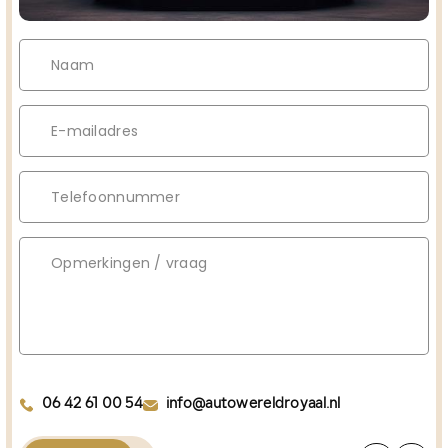
06 42 61 00 54
info@autowereldroyaal.nl