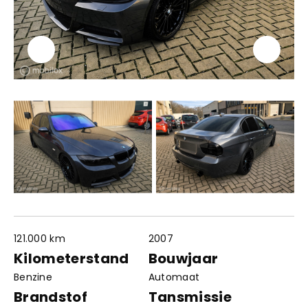
121.000 km
2007
Contact
Openingstijden
Kilometerstand
Bouwjaar
info@autowereldroyaal.nl
Benzine
Automaat
06 42 61 00 54
Adres
Brandstof
Tansmissie