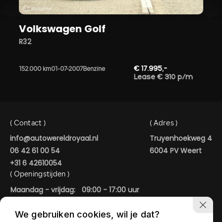
Volkswagen Golf
R32
€ 17.995,-
152.000 km
01-07-2007
Benzine
Lease € 310 p/m
( Contact )
( Adres )
info@autowereldroyaal.nl
Truyenhoekweg 4
06 42 61 00 54
6004 PV Weert
+31 6 42610054
( Openingstijden )
Maandag - vrijdag:
09:00 - 17:00 uur
Zaterdag:
09:00 - 15:00 uur
We gebruiken cookies, wil je dat?
In de avonduren geopend op afspraak.