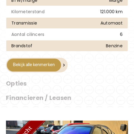
BTW/marge
Marge
Kilometerstand
121.000 km
Transmissie
Automaat
Aantal cilincers
6
Brandstof
Benzine
Bekijk alle kenmerken
Opties
Financieren / Leasen