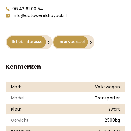
Truyenhoekweg 4
06 42 61 00 54
6004 PV Weert
info@autowereldroyaal.nl
Ik heb interesse
Inruilvoorstel
Kenmerken
Merk
Volkswagen
Model
Transporter
Kleur
zwart
Gewicht
2500kg