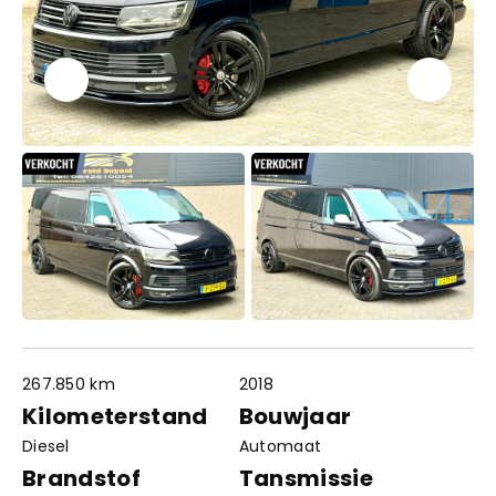
267.850 km
2018
Contact
Openingstijden
Kilometerstand
Bouwjaar
info@autowereldroyaal.nl
Diesel
Automaat
06 42 61 00 54
Adres
Brandstof
Tansmissie