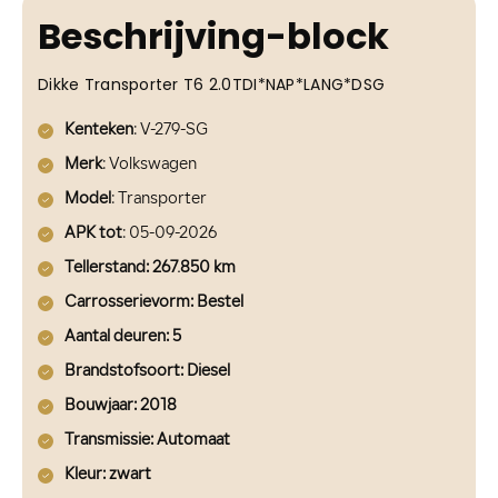
Beschrijving-block
Dikke Transporter T6 2.0TDI*NAP*LANG*DSG
Kenteken
: V-279-SG
Merk
: Volkswagen
Model
: Transporter
APK tot
: 05-09-2026
Tellerstand: 267.850 km
Carrosserievorm
: Bestel
Aantal deuren
: 5
Brandstofsoort
: Diesel
Bouwjaar
: 2018
Transmissie
: Automaat
Kleur
: zwart