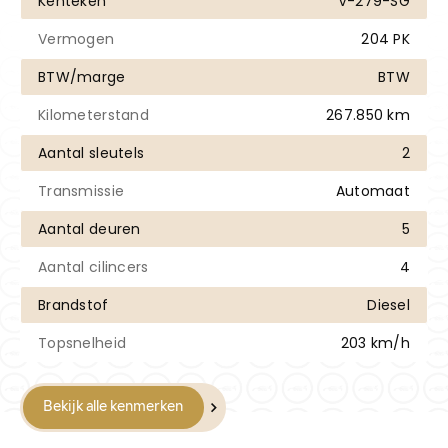
Kenteken
V-279-SG
Vermogen
204 PK
BTW/marge
BTW
Kilometerstand
267.850 km
Aantal sleutels
2
Transmissie
Automaat
Aantal deuren
5
Aantal cilincers
4
Brandstof
Diesel
Topsnelheid
203 km/h
Bekijk alle kenmerken