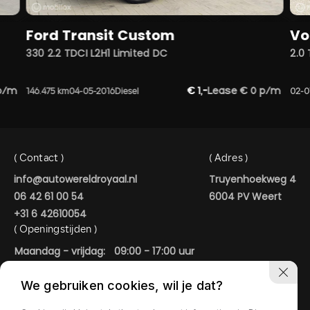
Ford Transit Custom
Vo
330 2.2 TDCI L2H1 Limited DC
2.0
p/m
€ 1,-
Lease € 0 p/m
146.475 km
04-05-2016
Diesel
02-0
( Contact )
( Adres )
info@autowereldroyaal.nl
Truyenhoekweg 4
06 42 61 00 54
6004 PV Weert
+31 6 42610054
( Openingstijden )
Maandag - vrijdag:
09:00 - 17:00 uur
Zaterdag:
09:00 - 15:00 uur
We gebruiken cookies, wil je dat?
In de avonduren geopend op afspraak.