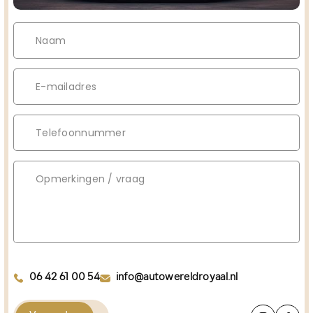
06 42 61 00 54
info@autowereldroyaal.nl