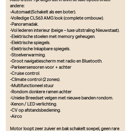
Auto is zeer rijk uitgerust in diverse luxe opties onder
andere:
-Automaat(Schakelt als een boter).
-Volledige CLS63 AMG look (complete ombouw).
-Panoramadak.
-Vol lederen interieur (beige – luxe uitstraling Nieuwstaat).
-Elektrische stoelen met memory geheugen.
-Elektrische spiegels.
-Elektrische Inkapbare spiegels.
-Stoelverwarming.
-Groot navigatiescherm met radio en Bluetooth.
-Parkeersensoren voor + achter
-Cruise control.
-Climate control (2 zones).
-Multifunctioneel stuur
-Rondom donkere ramen achter
-Unieke Breedset velgen met nieuwe banden rondom.
-Xenon / LED verlichting.
-CV op afstandsbediening.
-Airco
Motor loopt zeer zuiver en bak schakelt soepel, geen rare