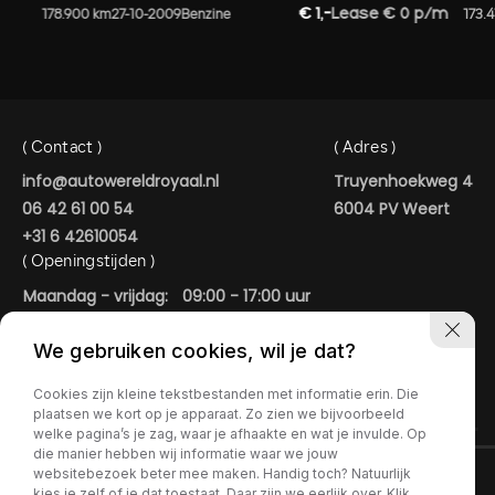
€ 1,-
Lease € 0 p/m
178.900 km
27-10-2009
Benzine
173.4
( Contact )
( Adres )
info@autowereldroyaal.nl
Truyenhoekweg 4
06 42 61 00 54
6004 PV Weert
+31 6 42610054
( Openingstijden )
Maandag - vrijdag:
09:00 - 17:00 uur
Zaterdag:
09:00 - 15:00 uur
We gebruiken cookies, wil je dat?
In de avonduren geopend op afspraak.
AUTOWERELD ROYAAL
Cookies zijn kleine tekstbestanden met informatie erin. Die
plaatsen we kort op je apparaat. Zo zien we bijvoorbeeld
welke pagina’s je zag, waar je afhaakte en wat je invulde. Op
die manier hebben wij informatie waar we jouw
websitebezoek beter mee maken. Handig toch? Natuurlijk
kies je zelf of je dat toestaat. Daar zijn we eerlijk over. Klik