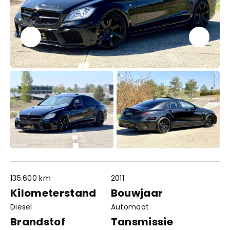
135.600 km
2011
Contact
Openingstijden
Kilometerstand
Bouwjaar
info@autowereldroyaal.nl
Diesel
Automaat
06 42 61 00 54
Adres
Brandstof
Tansmissie