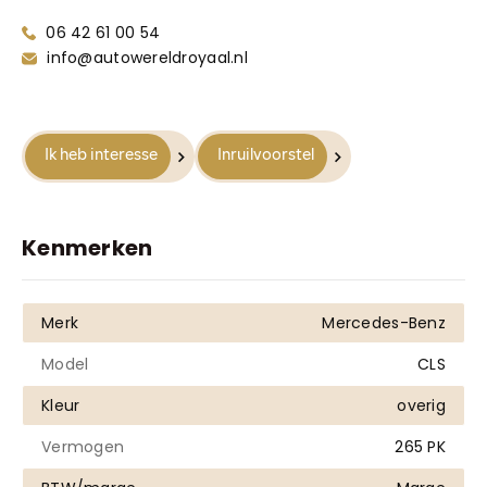
Truyenhoekweg 4
06 42 61 00 54
6004 PV Weert
info@autowereldroyaal.nl
Ik heb interesse
Inruilvoorstel
Kenmerken
Merk
Mercedes-Benz
Model
CLS
Kleur
overig
Vermogen
265 PK