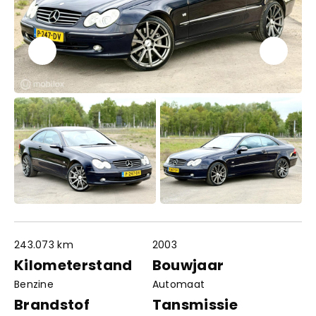
243.073 km
2003
Contact
Openingstijden
Kilometerstand
Bouwjaar
info@autowereldroyaal.nl
Benzine
Automaat
06 42 61 00 54
Adres
Brandstof
Tansmissie