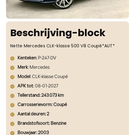
Beschrijving-block
Nette Mercedes CLK-klasse 500 V8 Coupé*AUT*
Kenteken
: P-247-DV
Merk
: Mercedes
Model
: CLK-klasse Coupé
APK tot
: 08-01-2027
Tellerstand: 243.073 km
Carrosserievorm
: Coupé
Aantal deuren
: 2
Brandstofsoort
: Benzine
Bouwjaar
: 2003