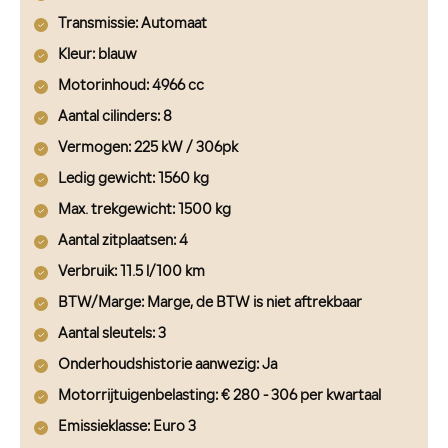
Transmissie
: Automaat
Kleur
: blauw
Motorinhoud
: 4966 cc
Aantal cilinders
: 8
Vermogen
: 225 kW / 306pk
Ledig gewicht
: 1560 kg
Max. trekgewicht
: 1500 kg
Aantal zitplaatsen
: 4
Verbruik
: 11.5 l/100 km
BTW/Marge
: Marge, de BTW is niet aftrekbaar
Aantal sleutels
: 3
Onderhoudshistorie aanwezig
: Ja
Motorrijtuigenbelasting
: € 280 - 306 per kwartaal
Emissieklasse
: Euro 3