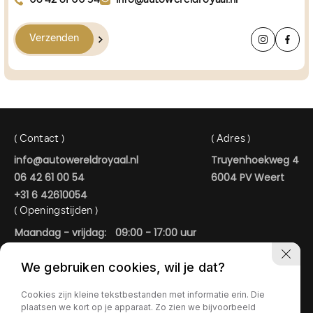
06 42 61 00 54
info@autowereldroyaal.nl
Verzenden
( Contact )
( Adres )
info@autowereldroyaal.nl
Truyenhoekweg 4
06 42 61 00 54
6004 PV Weert
+31 6 42610054
( Openingstijden )
Maandag - vrijdag:
09:00 - 17:00 uur
Zaterdag:
09:00 - 15:00 uur
We gebruiken cookies, wil je dat?
In de avonduren geopend op afspraak.
AUTOWERELD ROYAAL
Cookies zijn kleine tekstbestanden met informatie erin. Die
plaatsen we kort op je apparaat. Zo zien we bijvoorbeeld