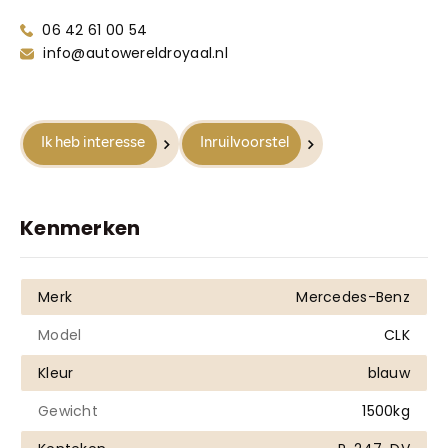
Truyenhoekweg 4
06 42 61 00 54
6004 PV Weert
info@autowereldroyaal.nl
Ik heb interesse
Inruilvoorstel
Kenmerken
Merk
Mercedes-Benz
Model
CLK
Kleur
blauw
Gewicht
1500kg