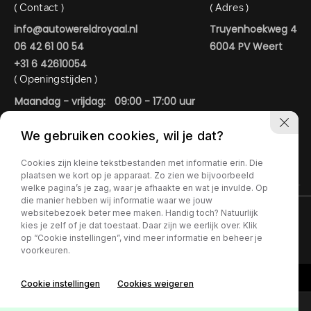
( Contact )
( Adres )
info@autowereldroyaal.nl
Truyenhoekweg 4
06 42 61 00 54
6004 PV Weert
+31 6 42610054
( Openingstijden )
Maandag - vrijdag:
09:00 - 17:00 uur
Zaterdag:
09:00 - 15:00 uur
We gebruiken cookies, wil je dat?
In de avonduren geopend op afspraak.
AUTOWERELD ROYAAL
Cookies zijn kleine tekstbestanden met informatie erin. Die
plaatsen we kort op je apparaat. Zo zien we bijvoorbeeld
welke pagina’s je zag, waar je afhaakte en wat je invulde. Op
die manier hebben wij informatie waar we jouw
websitebezoek beter mee maken. Handig toch? Natuurlijk
kies je zelf of je dat toestaat. Daar zijn we eerlijk over. Klik
Contact
op “Cookie instellingen”, vind meer informatie en beheer je
voorkeuren.
Cookie instellingen
Cookies weigeren