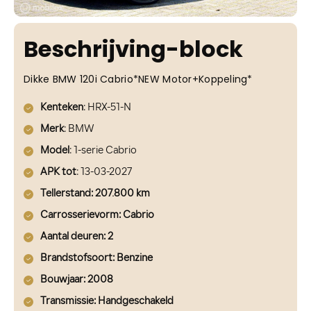
Beschrijving-block
Dikke BMW 120i Cabrio*NEW Motor+Koppeling*
Kenteken
: HRX-51-N
Merk
: BMW
Model
: 1-serie Cabrio
APK tot
: 13-03-2027
Tellerstand: 207.800 km
Carrosserievorm
: Cabrio
Aantal deuren
: 2
Brandstofsoort
: Benzine
Bouwjaar
: 2008
Transmissie
: Handgeschakeld