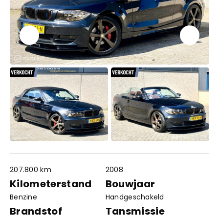
207.800 km
2008
Contact
Openingstijden
Kilometerstand
Bouwjaar
info@autowereldroyaal.nl
Benzine
Handgeschakeld
06 42 61 00 54
Adres
Brandstof
Tansmissie