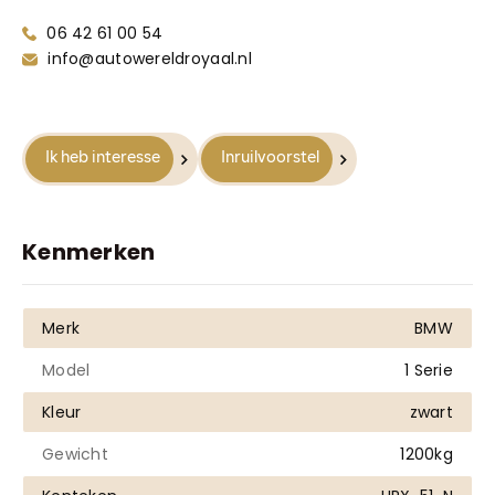
Truyenhoekweg 4
06 42 61 00 54
6004 PV Weert
info@autowereldroyaal.nl
Ik heb interesse
Inruilvoorstel
Kenmerken
Merk
BMW
Model
1 Serie
Kleur
zwart
Gewicht
1200kg