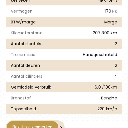
Kenteken
HRX-51-N
Vermogen
170 PK
BTW/marge
Marge
Kilometerstand
207.800 km
Aantal sleutels
2
Transmissie
Handgeschakeld
Aantal deuren
2
Aantal cilincers
4
Gemiddeld verbruik
6.8 /100km
Brandstof
Benzine
Topsnelheid
220 km/h
Bekijk alle kenmerken