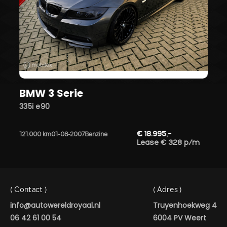
BMW 3 Serie
335i e90
€ 18.995,-
121.000 km
01-08-2007
Benzine
Lease € 328 p/m
( Contact )
( Adres )
info@autowereldroyaal.nl
Truyenhoekweg 4
06 42 61 00 54
6004 PV Weert