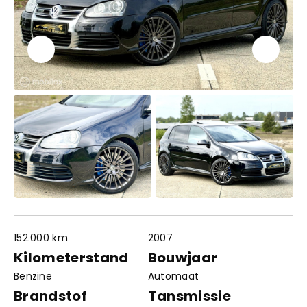
152.000 km
2007
Contact
Openingstijden
Kilometerstand
Bouwjaar
info@autowereldroyaal.nl
Benzine
Automaat
06 42 61 00 54
Adres
Brandstof
Tansmissie