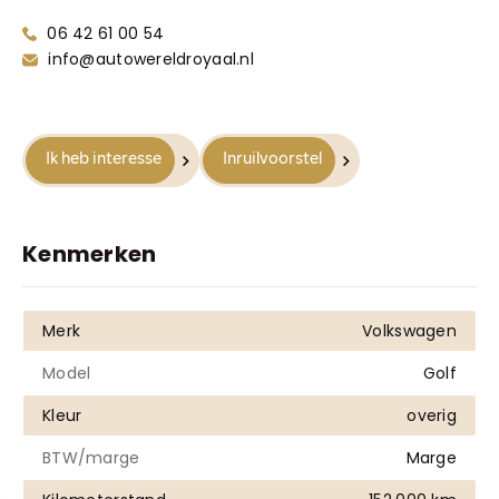
Truyenhoekweg 4
06 42 61 00 54
6004 PV Weert
info@autowereldroyaal.nl
Ik heb interesse
Inruilvoorstel
Kenmerken
Merk
Volkswagen
Model
Golf
Kleur
overig
BTW/marge
Marge