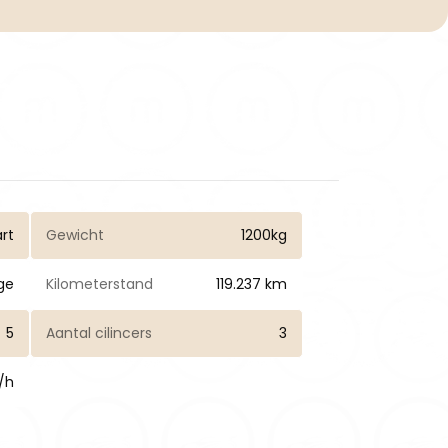
rt
Gewicht
1200kg
ge
Kilometerstand
119.237 km
5
Aantal cilincers
3
/h