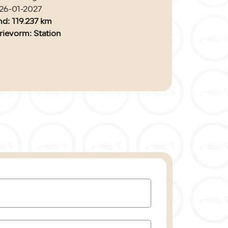
 26-01-2027
nd: 119.237 km
rievorm
: Station
euren
: 5
fsoort
: Benzine
r
: 2018
sie
: Handgeschakeld
art
houd
: 999 cc
linders
: 3
de
: M1DD
en
: 92 kW / 125pk
wicht
: 1216 kg
kgewicht
: 1200 kg
tplaatsen
: 5
: 4.8 l/100 km
rge
: Marge, de BTW is niet aftrekbaar
eutels
: 2