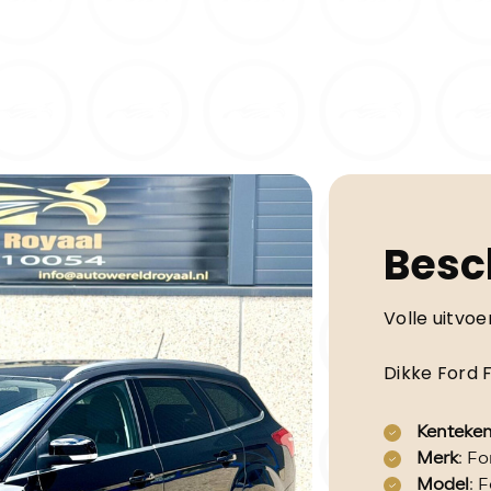
Besc
Volle uitvoer
Dikke Ford
Kenteke
Merk
: Fo
Model
: 