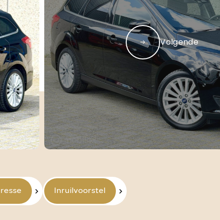
Aanbod
Verkocht
Contact
Volgende
al.nl
06 42 61 00 54
eresse
Inruilvoorstel