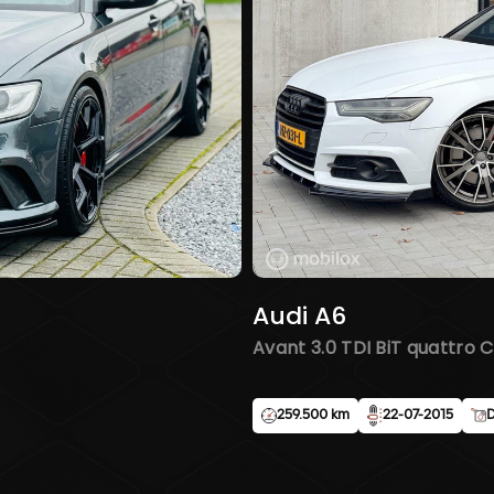
Bestuurd
Binnens
Elektris
Elektris
Elektris
Lendeste
Sportsto
Stuur en
Stuur ve
Milieu
Audi A6
Start/st
Avant 3.0 TDI BiT quattro 
Overige
Anti Blo
259.500 km
22-07-2015
D
Apple Ca
Bestuurd
Bluetoot