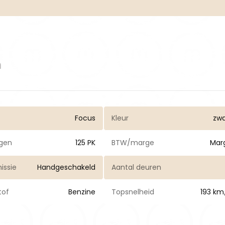
n
Focus
Kleur
zwa
gen
125 PK
BTW/marge
Mar
issie
Handgeschakeld
Aantal deuren
tof
Benzine
Topsnelheid
193 km