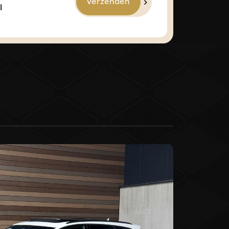
Verzenden
entry
l
erlichten
jverlichting
alen velgen 16"
alen velgen 17"
alen velgen 5-spaaks 17"
pen voor
roeiers/wisserbladen verwarmbaar
e voorruit
t
tallatie met CD-speler
ia-voorbereiding
 speler
diening
tomatisch
n voor