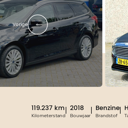
Home
Diensten
Over ons
Vorige
Contact:
119.237 km
2018
Benzine
Kilometerstand
Bouwjaar
Brandstof
T