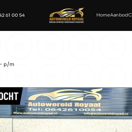
Home
Aanbod
C
42 61 00 54
,- p/m