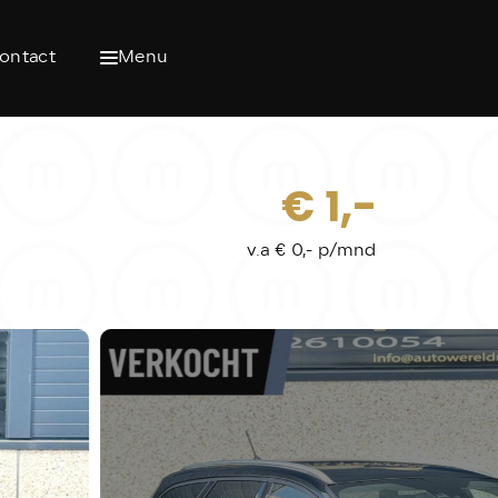
ontact
Menu
€ 1,-
v.a € 0,- p/mnd