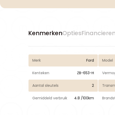
Kenmerken
Opties
Financiere
Merk
Ford
Model
Kenteken
ZB-653-H
Vermo
Aantal sleutels
2
Transm
Gemiddeld verbruik
4.8 /100km
Brands