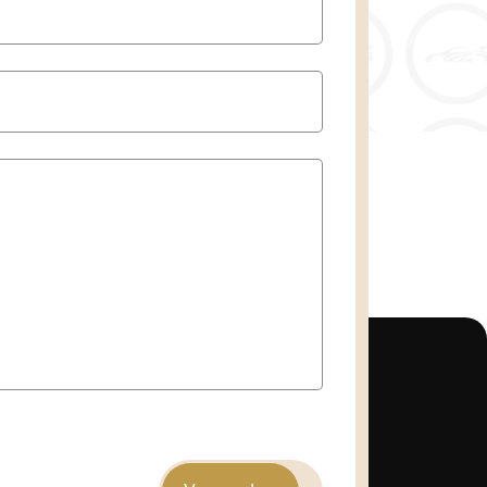
dshistorie aanwezig
: Ja
tuigenbelasting
: € 172 - 188 per
lasse
: Euro 6
mputer
ontrol
nsor
egels elektrisch verstelbaar
egels in carrosseriekleur
iegels verwarmbaar
 vergrendeling met afstandsbediening
elen exterieur
en automatisch