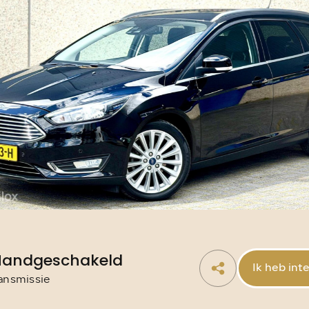
info@autowereldroya
Handgeschakeld
Ik heb int
ansmissie