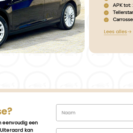
APK tot
:
Tellersta
Carrosse
Aantal d
Lees alles
Brandsto
Bouwjaa
Transmis
Kleur
: zw
Motorin
Aantal ci
Motorco
Vermog
Ledig ge
Max. tre
Aantal zi
se?
Verbruik
BTW/Ma
an eenvoudig een
Aantal sl
Uiteraard kan