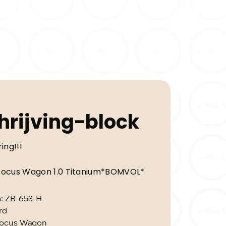
hrijving-block
ing!!!
 Focus Wagon 1.0 Titanium*BOMVOL*
n
: ZB-653-H
rd
Focus Wagon