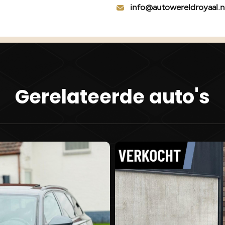
Keyless 
info@autowereldroyaal.n
LED acht
LED dagri
Lichtmet
Lichtmet
Lichtmet
Mistlam
Gerelateerde auto's
Ruitensp
Verwarmd
Infotainmen
Audioins
Multimed
Radio CD
Spraakbe
Interieur
Airco au
Armsteu