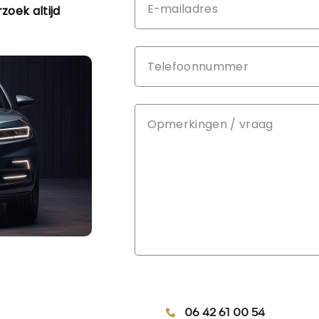
Onderhou
rzoek altijd
Motorrij
kwartaal
Emissiek
Comfort
Boordco
Cruise c
Regense
Exterieur
Buitenspi
Buitenspi
Buitensp
Centrale
Chroom d
Dakrails
Dimlicht
06 42 61 00 54