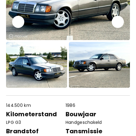
144.500 km
1986
Contact
Openingstijden
Kilometerstand
Bouwjaar
info@autowereldroyaal.nl
LPG G3
Handgeschakeld
06 42 61 00 54
Adres
Brandstof
Tansmissie