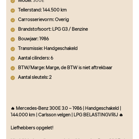
Model
: 300E
Tellerstand: 144.500 km
Carrosserievorm
: Overig
Brandstofsoort
: LPG G3 / Benzine
Bouwjaar
: 1986
Transmissie
: Handgeschakeld
Aantal cilinders
: 6
BTW/Marge
: Marge, de BTW is niet aftrekbaar
Aantal sleutels
: 2
🔥 Mercedes-Benz 300E 3.0 – 1986 | Handgeschakeld |
144.000 km | Carlsson velgen | LPG BELASTINGVRIJ 🔥
Liefhebbers opgelet!