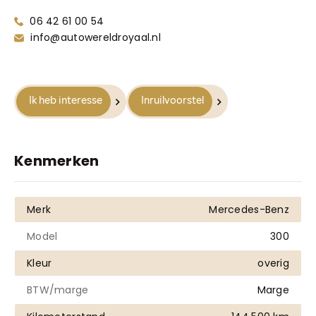
Truyenhoekweg 4
06 42 61 00 54
6004 PV Weert
info@autowereldroyaal.nl
Ik heb interesse
Inruilvoorstel
Kenmerken
Merk
Mercedes-Benz
Model
300
Kleur
overig
BTW/marge
Marge