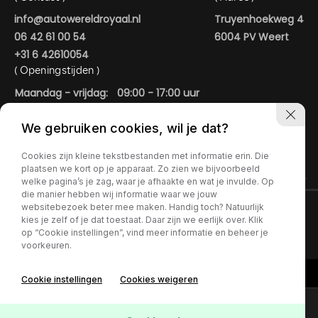
info@autowereldroyaal.nl
Truyenhoekweg 4
06 42 61 00 54
6004 PV Weert
+31 6 42610054
( Openingstijden )
Maandag - vrijdag:
09:00 - 17:00 uur
Zaterdag:
09:00 - 15:00 uur
We gebruiken cookies, wil je dat?
In de avonduren geopend op afspraak.
AUTOWERELD ROYAAL
Cookies zijn kleine tekstbestanden met informatie erin. Die
plaatsen we kort op je apparaat. Zo zien we bijvoorbeeld
welke pagina’s je zag, waar je afhaakte en wat je invulde. Op
die manier hebben wij informatie waar we jouw
websitebezoek beter mee maken. Handig toch? Natuurlijk
kies je zelf of je dat toestaat. Daar zijn we eerlijk over. Klik
Contact
op “Cookie instellingen”, vind meer informatie en beheer je
voorkeuren.
Cookie instellingen
Cookies weigeren
Online lease offerte?
Contact
Interesse in deze Mercedes-Benz