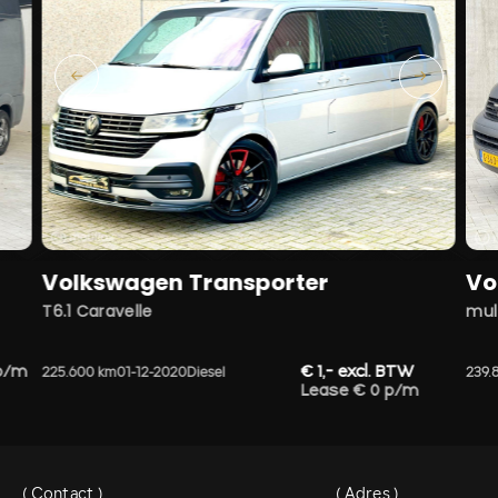
Volkswagen Transporter
Vo
T6.1 Caravelle
mul
p/m
€ 1,- excl. BTW
225.600 km
01-12-2020
Diesel
239.
Lease € 0 p/m
( Contact )
( Adres )