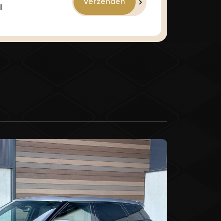
Verzenden
l
ersstoel in hoogte verstelbaar
che ramen voor
rstelbaar
rachtiging
kkeer Systeem
ersairbag
ische remkrachtverdeling
rsairbag
g(s) voor
sse 1(startblokkering)