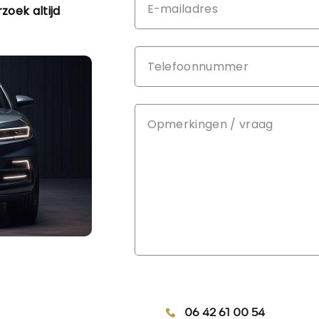
Aantal sl
rzoek altijd
Onderhou
Motorrij
kwartaal
Emissiek
Comfort
Boordco
Exterieur
Afst. bed
Buitenspi
verwarm
Centrale
Centrale
Dakrails
Mistlam
06 42 61 00 54