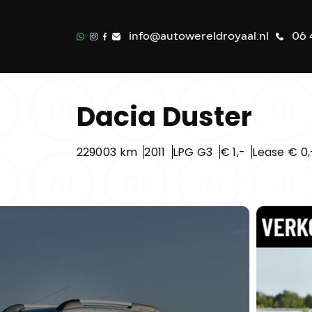
info@autowereldroyaal.nl
06 
Dacia Duster
229003 km
2011
LPG G3
€ 1,-
Lease € 0