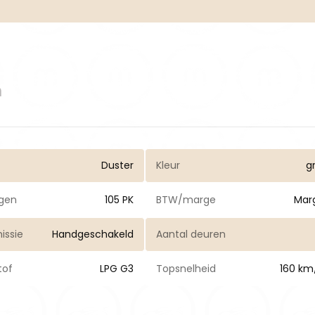
n
Duster
Kleur
gr
gen
105 PK
BTW/marge
Mar
issie
Handgeschakeld
Aantal deuren
tof
LPG G3
Topsnelheid
160 km