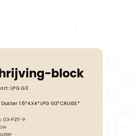
hrijving-block
ort:
LPG G3
 Duster 1.6*4X4*LPG G3*CRUISE*
n
: 03-PZF-9
cia
Duster