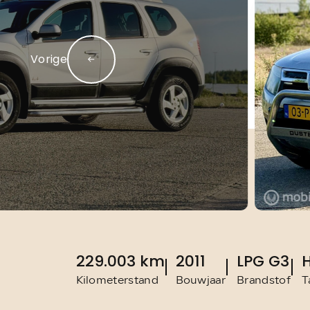
Home
Diensten
Over ons
Vorige
Contact:
229.003 km
2011
LPG G3
Kilometerstand
Bouwjaar
Brandstof
T