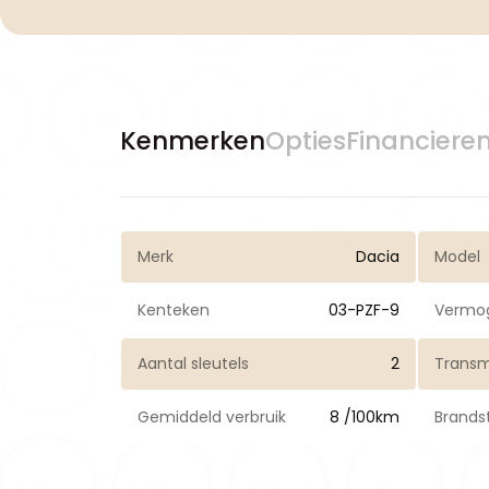
Kenmerken
Opties
Financiere
Merk
Dacia
Model
Kenteken
03-PZF-9
Vermo
Aantal sleutels
2
Transm
Gemiddeld verbruik
8 /100km
Brands