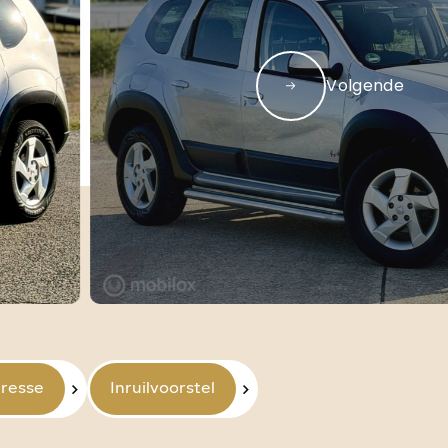
Aanbod
Verkocht
Contact
Volgende
al.nl
06 42 61 00 54
eresse
Inruilvoorstel