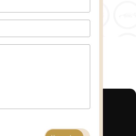
eutels
: 2
dshistorie aanwezig
: Ja
tuigenbelasting
: € 294 - 312 per
lasse
: Euro 5
mputer
. voor centr. deurvergr
egels elektrisch verstel- en
baar
 vergrendeling
 vergrendeling met afstandsbediening
pen voor