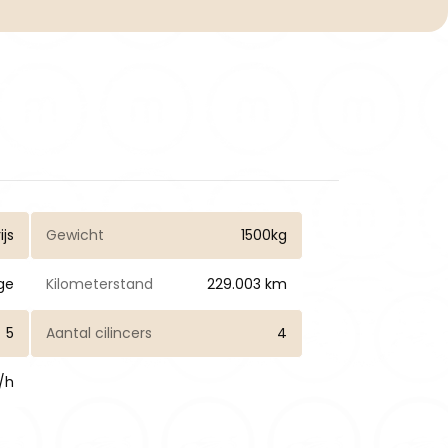
ijs
Gewicht
1500kg
ge
Kilometerstand
229.003 km
5
Aantal cilincers
4
/h