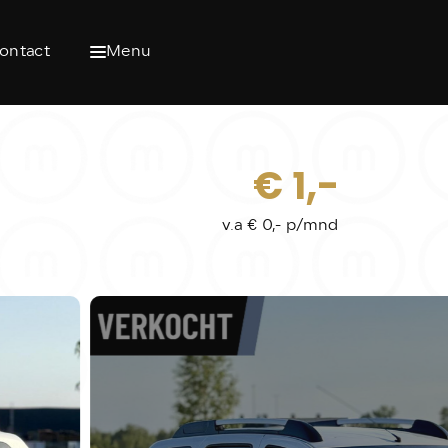
ontact
Menu
€ 1,-
v.a € 0,- p/mnd