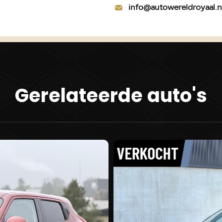
Interieur
info@autowereldroyaal.n
Airco
Bestuurd
Elektris
Stuur ve
Stuurbek
Gerelateerde auto's
Overige
Anti Blo
Bestuurd
Elektron
Passagie
Zij airba
Veiligheid
Alarm kla