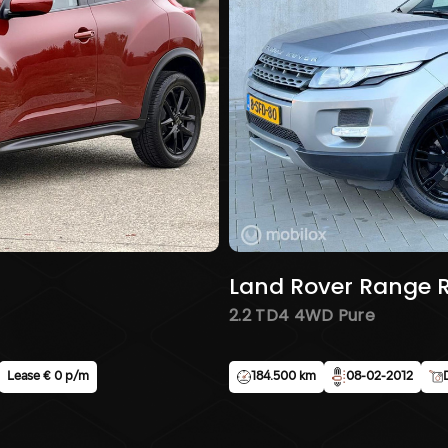
Zeer nette e
Nederlands g
benzine/LPG (
uitstekend e
het interieur
keurige staat
De betrouwba
LPG zorgt vo
schakelbare 
is deze Duste
omstandighe
Land Rover Range 
2.2 TD4 4WD Pure
-Bouwjaar: 2
-Apk:15-4-20
-Kilometerst
Lease € 0 p/m
184.500 km
08-02-2012
-Brandstof: 
-Origineel N
-105PK.