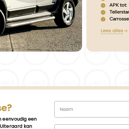
APK tot
:
Tellerst
Carrosse
Aantal d
Lees alles
Brandsto
Bouwjaa
Transmis
Kleur
: gri
Motorin
Aantal ci
Motorco
Vermog
Ledig ge
Max. tre
Aantal zi
se?
Verbruik
BTW/Ma
an eenvoudig een
Lengte
:
Uiteraard kan