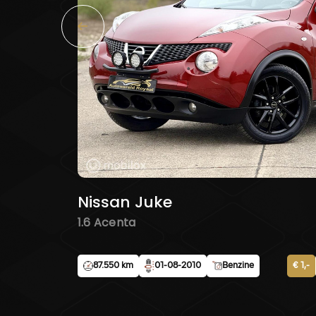
Nissan Juke
1.6 Acenta
87.550 km
01-08-2010
Benzine
€ 1,-