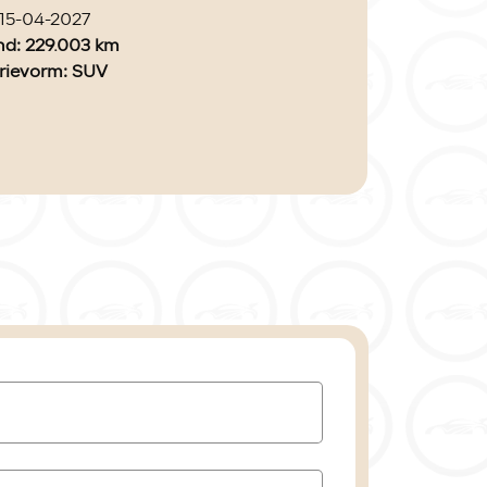
 15-04-2027
and: 229.003 km
rievorm
: SUV
euren
: 5
fsoort
: LPG G3 / Benzine
r
: 2011
sie
: Handgeschakeld
js
houd
: 1598 cc
linders
: 4
de
: K4M A6
en
: 77 kW / 105pk
wicht
: 1275 kg
kgewicht
: 1500 kg
tplaatsen
: 5
: 8 l/100 km
rge
: Marge, de BTW is niet aftrekbaar
 432 cm