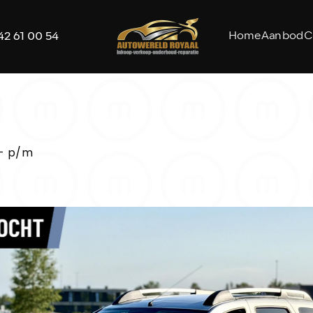
Home
Aanbod
C
42 61 00 54
,- p/m