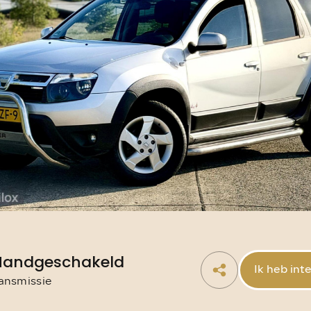
info@autowereldroya
Handgeschakeld
Ik heb int
ansmissie