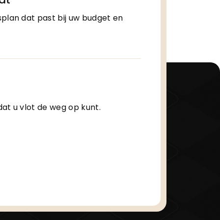
Bij [company_na
splan dat past bij uw budget en
makkelijk. Laat u
ontvang direct ee
dat u vlot de weg op kunt.
Lees meer