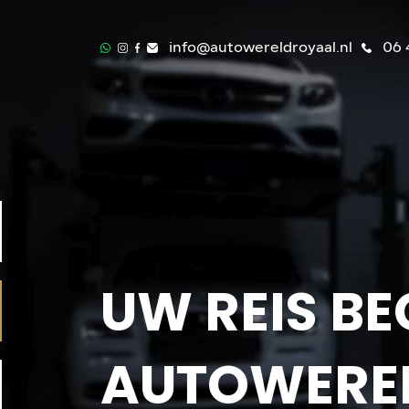
info@autowereldroyaal.nl
06 
UW REIS BE
AUTOWERE