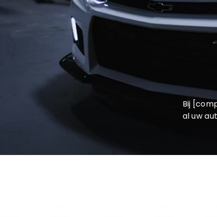
info@autowereldroya
Bij [co
al uw au