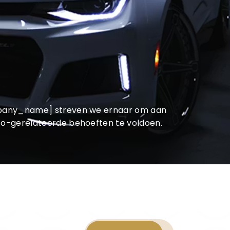
Aanbod
Verkocht
Contact
al.nl
06 42 61 00 54
mpany_name] streven we ernaar om aan
to-gerelateerde behoeften te voldoen.