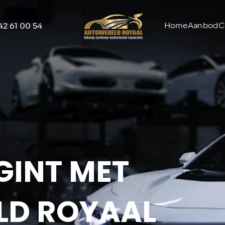
Home
Aanbod
C
42 61 00 54
GINT MET
LD ROYAAL