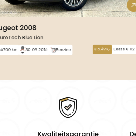
ugeot 2008
PureTech Blue Lion
€ 6.499,-
Lease € 112
46700 km
30-09-2016
Benzine
Kwaliteitsgarantie
D