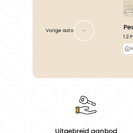
Pe
Vorige auto
1.2 
1
Uitgebreid aanbod