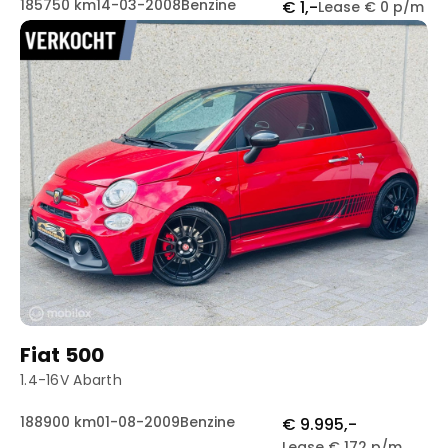
185750 km
14-03-2008
Benzine
€ 1,-
Lease € 0 p/m
Fiat 500
1.4-16V Abarth
188900 km
01-08-2009
Benzine
€ 9.995,-
Lease € 172 p/m