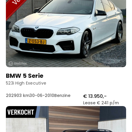
BMW 5 Serie
523i High Executive
202903 km
30-06-2010
Benzine
€ 13.950,-
Lease € 241 p/m