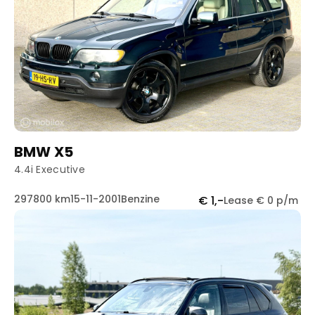
BMW X5
4.4i Executive
297800 km
15-11-2001
Benzine
€ 1,-
Lease € 0 p/m