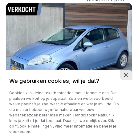
We gebruiken cookies, wil je dat?
Cookies zijn kleine tekstbestanden met informatie erin. Die
plaatsen we kort op je apparaat. Zo zien we bijvoorbeeld
welke pagina’s je zag, waar je afhaakte en wat je invulde. Op
Fiat Punto
die manier hebben wij informatie waar we jouw
1.2 Classic*NAP*ZUINIG*
websitebezoek beter mee maken. Handig toch? Natuurlijk
kies je zelf of je dat toestaat. Daar zijn we eerlijk over. Klik
205866 km
09-02-2006
Benzine
op “Cookie instellingen”, vind meer informatie en beheer je
€ 1,-
Lease € 0 p/m
voorkeuren.