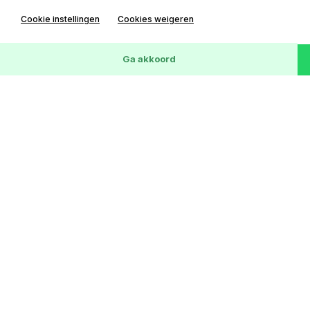
Cookie instellingen
Cookies weigeren
Wis
172
Voertuigen
Ga akkoord
Ford C-MAX
2.0-16V Ghia
156372 km
03-03-2009
LPG G3
€ 1,-
Lease € 0 p/m