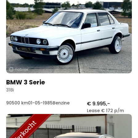
BMW 3 Serie
318i
90500 km
01-05-1985
Benzine
€ 9.995,-
Lease € 172 p/m