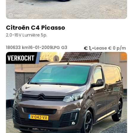
Citroën C4 Picasso
2.0-16V Lumière 5p.
180633 km
16-01-2009
LPG G3
€ 1,-
Lease € 0 p/m