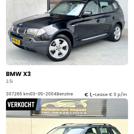
BMW X3
2.5i
307265 km
03-05-2004
Benzine
€ 1,-
Lease € 0 p/m