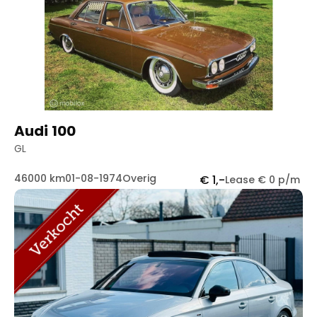
Handgeschakeld
89
Automaat
82
Audi 100
GL
46000 km
01-08-1974
Overig
€ 1,-
Lease € 0 p/m
Contact
Openingstijden
info@autowereldroyaal.nl
06 42 61 00 54
Adres