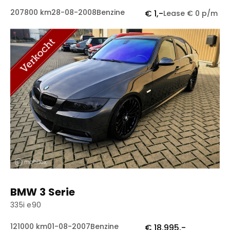
207800 km
28-08-2008
Benzine
€ 1,-
Lease € 0 p/m
BMW 3 Serie
335i e90
121000 km
01-08-2007
Benzine
€ 18.995,-