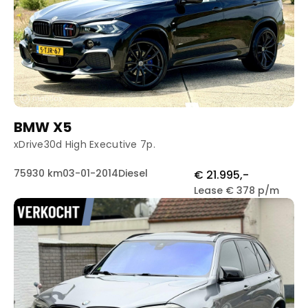
BMW X5
xDrive30d High Executive 7p.
75930 km
03-01-2014
Diesel
€ 21.995,-
Lease € 378 p/m