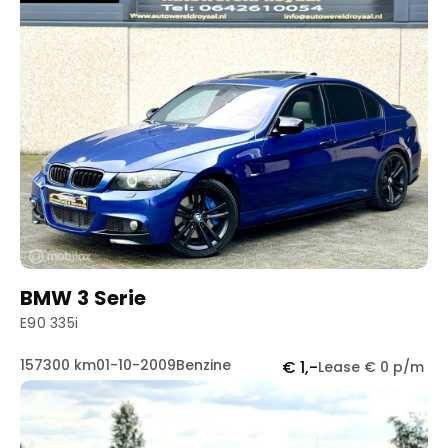
BMW 3 Serie
E90 335i
157300 km
01-10-2009
Benzine
€ 1,-
Lease € 0 p/m