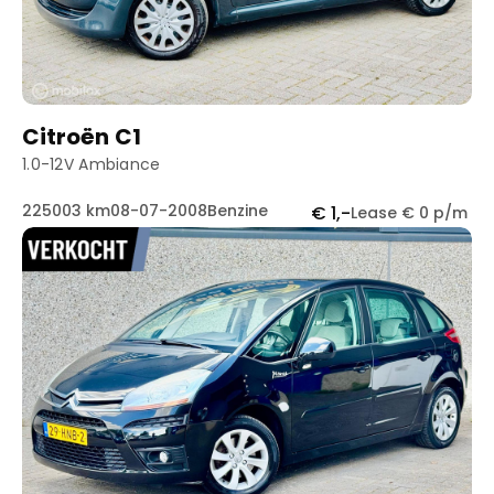
Citroën C1
1.0-12V Ambiance
225003 km
08-07-2008
Benzine
€ 1,-
Lease € 0 p/m