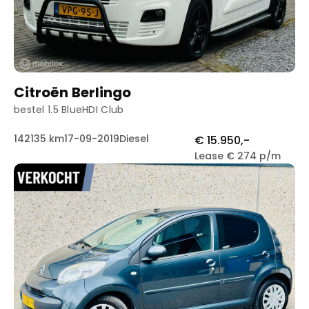
Citroën Berlingo
bestel 1.5 BlueHDI Club
142135 km
17-09-2019
Diesel
€ 15.950,-
Lease € 274 p/m