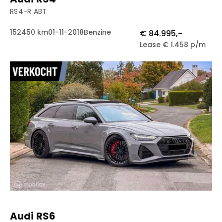
RS4-R ABT
152450 km
01-11-2018
Benzine
€ 84.995,-
Lease € 1.458 p/m
Audi RS6