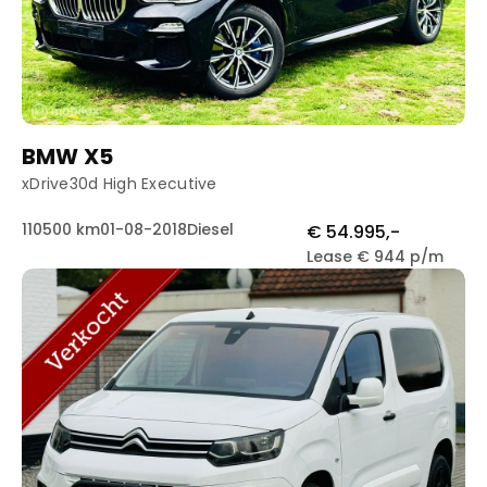
BMW X5
xDrive30d High Executive
110500 km
01-08-2018
Diesel
€ 54.995,-
Lease € 944 p/m