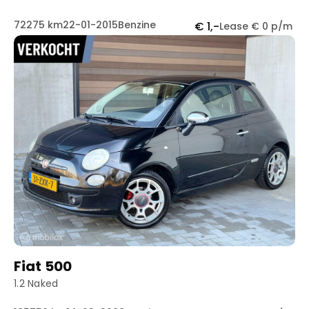
72275 km
22-01-2015
Benzine
€ 1,-
Lease € 0 p/m
Fiat 500
1.2 Naked