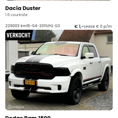
Dacia Duster
1.6 Lauréate
229003 km
15-04-2011
LPG G3
€ 1,-
Lease € 0 p/m