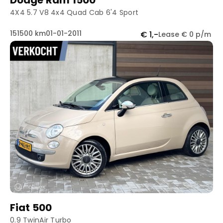
Dodge Ram 1500
4X4 5.7 V8 4x4 Quad Cab 6'4 Sport
151500 km
01-01-2011
€ 1,-
Lease € 0 p/m
Fiat 500
0.9 TwinAir Turbo