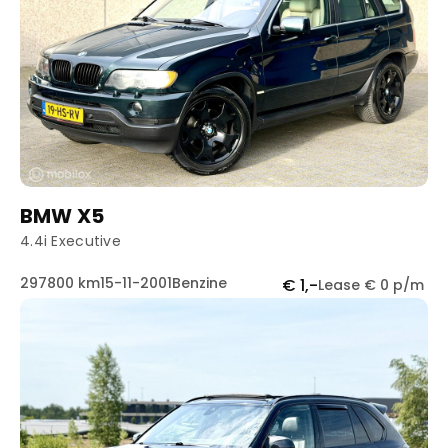
BMW X5
4.4i Executive
297800 km
15-11-2001
Benzine
€ 1,-
Lease € 0 p/m