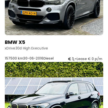
BMW X5
xDrive30d High Executive
157500 km
30-06-2016
Diesel
€ 1,-
Lease € 0 p/m