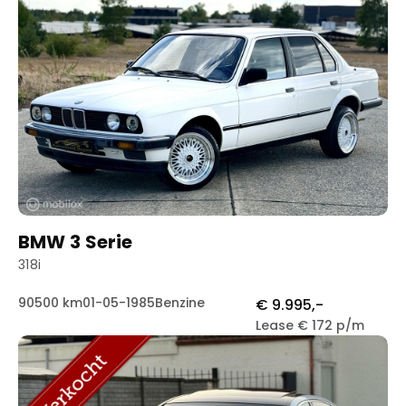
BMW 3 Serie
318i
90500 km
01-05-1985
Benzine
€ 9.995,-
Lease € 172 p/m