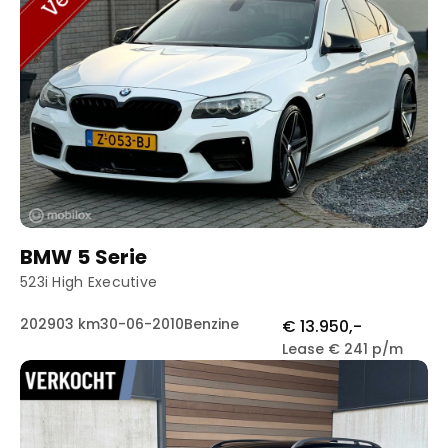
BMW 5 Serie
523i High Executive
202903 km
30-06-2010
Benzine
€ 13.950,-
Lease € 241 p/m