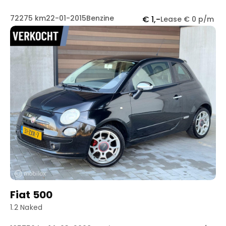
72275 km
22-01-2015
Benzine
€ 1,-
Lease € 0 p/m
Fiat 500
1.2 Naked