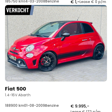
185750 km
14-03-2008
Benzine
€ 1,-
Lease € 0 p/m
Fiat 500
1.4-16V Abarth
188900 km
01-08-2009
Benzine
€ 9.995,-
Lease € 172 p/m