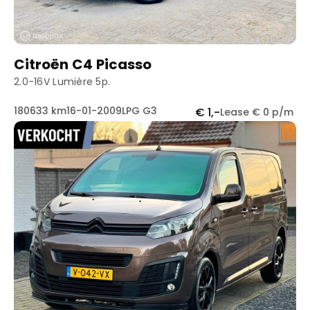
Citroën C4 Picasso
2.0-16V Lumière 5p.
180633 km
16-01-2009
LPG G3
€ 1,-
Lease € 0 p/m