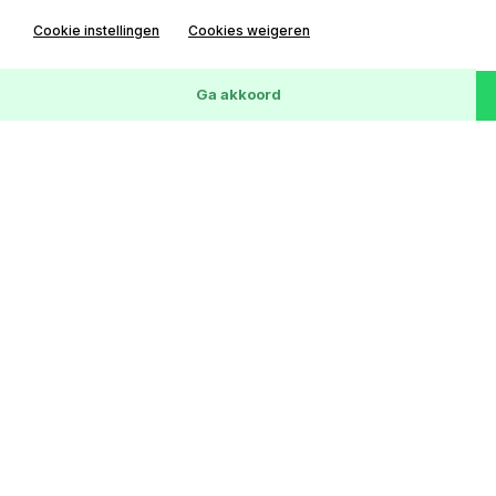
Cookie instellingen
Cookies weigeren
Wis
172
Voertuigen
Ga akkoord
Ford C-MAX
2.0-16V Ghia
156372 km
03-03-2009
LPG G3
€ 1,-
Lease € 0 p/m