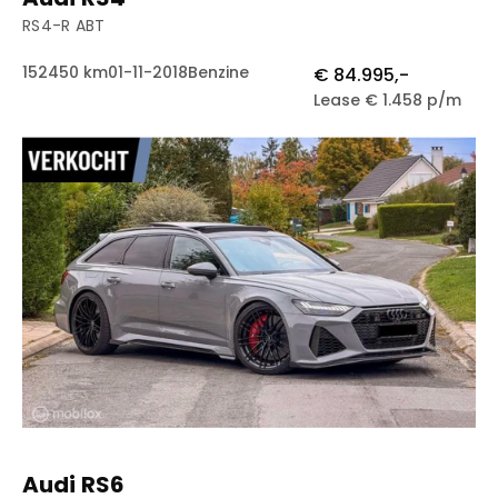
RS4-R ABT
152450 km
01-11-2018
Benzine
€ 84.995,-
Lease € 1.458 p/m
Audi RS6