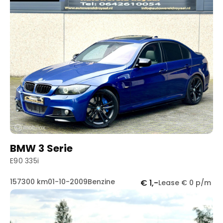
BMW 3 Serie
E90 335i
157300 km
01-10-2009
Benzine
€ 1,-
Lease € 0 p/m