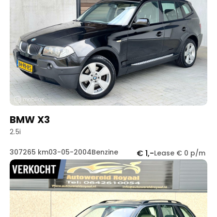
BMW X3
2.5i
307265 km
03-05-2004
Benzine
€ 1,-
Lease € 0 p/m