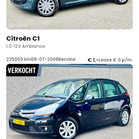
Citroën C1
1.0-12V Ambiance
225003 km
08-07-2008
Benzine
€ 1,-
Lease € 0 p/m