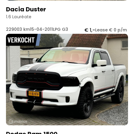
Dacia Duster
1.6 Lauréate
229003 km
15-04-2011
LPG G3
€ 1,-
Lease € 0 p/m