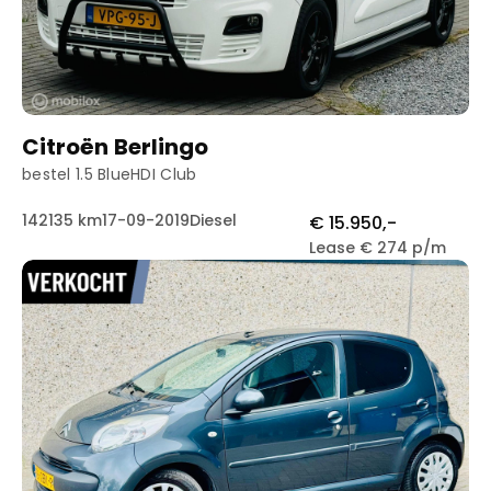
Citroën Berlingo
bestel 1.5 BlueHDI Club
142135 km
17-09-2019
Diesel
€ 15.950,-
Lease € 274 p/m