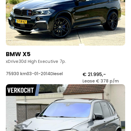
BMW X5
xDrive30d High Executive 7p.
75930 km
03-01-2014
Diesel
€ 21.995,-
Lease € 378 p/m