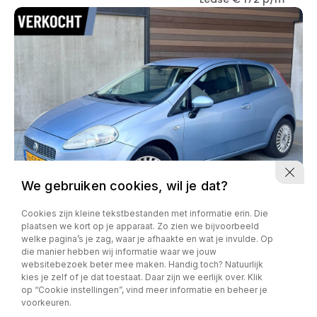
We gebruiken cookies, wil je dat?
Cookies zijn kleine tekstbestanden met informatie erin. Die
plaatsen we kort op je apparaat. Zo zien we bijvoorbeeld
welke pagina’s je zag, waar je afhaakte en wat je invulde. Op
Fiat Punto
die manier hebben wij informatie waar we jouw
1.2 Classic*NAP*ZUINIG*
websitebezoek beter mee maken. Handig toch? Natuurlijk
kies je zelf of je dat toestaat. Daar zijn we eerlijk over. Klik
205866 km
09-02-2006
Benzine
op “Cookie instellingen”, vind meer informatie en beheer je
€ 1,-
Lease € 0 p/m
voorkeuren.