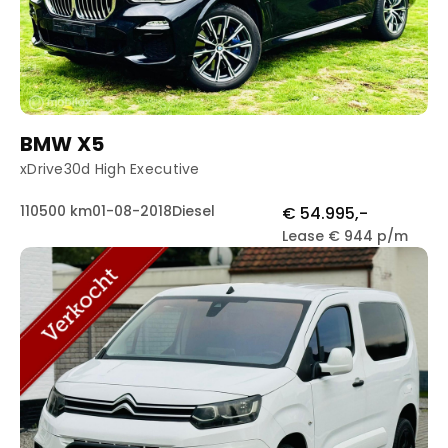
BMW X5
xDrive30d High Executive
110500 km
01-08-2018
Diesel
€ 54.995,-
Lease € 944 p/m