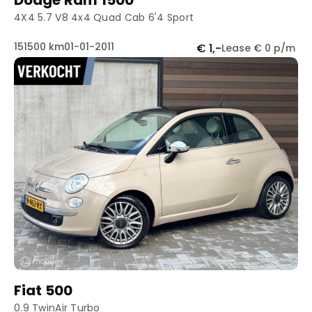
Dodge Ram 1500
4X4 5.7 V8 4x4 Quad Cab 6'4 Sport
151500 km
01-01-2011
€ 1,-
Lease € 0 p/m
Fiat 500
0.9 TwinAir Turbo