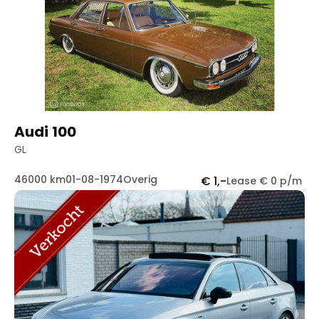
Handgeschakeld
89
Automaat
82
Audi 100
GL
46000 km
01-08-1974
Overig
€ 1,-
Lease € 0 p/m
Contact
Openingstijden
info@autowereldroyaal.nl
06 42 61 00 54
Adres