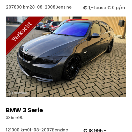
207800 km
28-08-2008
Benzine
€ 1,-
Lease € 0 p/m
BMW 3 Serie
335i e90
121000 km
01-08-2007
Benzine
€ 18.995,-