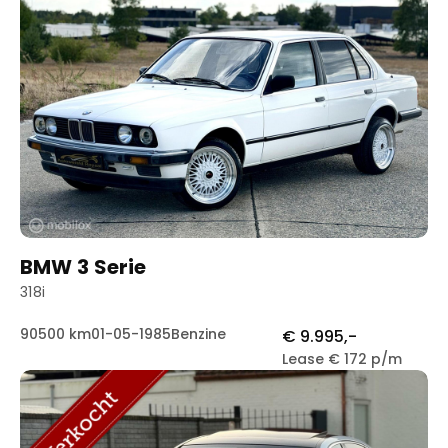
BMW 3 Serie
318i
90500 km
01-05-1985
Benzine
€ 9.995,-
Lease € 172 p/m