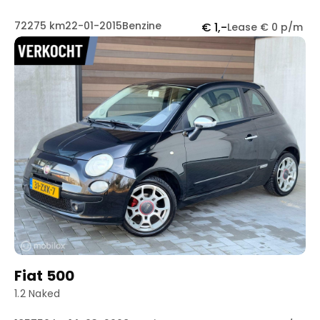
72275 km
22-01-2015
Benzine
€ 1,-
Lease € 0 p/m
Fiat 500
1.2 Naked