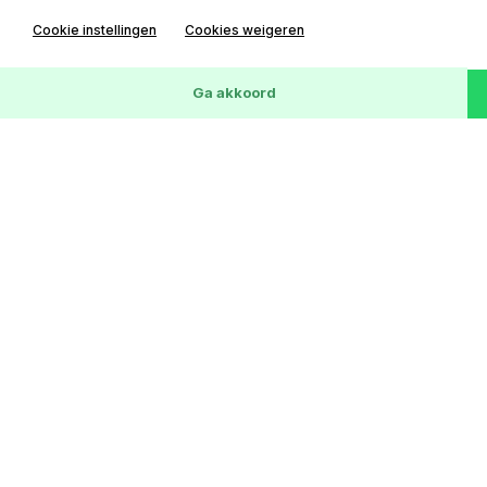
Cookie instellingen
Cookies weigeren
Wis
171
Voertuigen
Ga akkoord
Ford C-MAX
2.0-16V Ghia
156372 km
03-03-2009
LPG G3
€ 1,-
Lease € 0 p/m