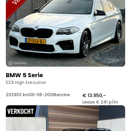
BMW 5 Serie
523i High Executive
202903 km
30-06-2010
Benzine
€ 13.950,-
Lease € 241 p/m