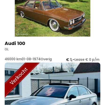
Handgeschakeld
88
Automaat
82
Audi 100
GL
46000 km
01-08-1974
Overig
€ 1,-
Lease € 0 p/m
Contact
Openingstijden
info@autowereldroyaal.nl
06 42 61 00 54
Adres