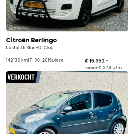
Citroën Berlingo
bestel 1.5 BlueHDI Club
142135 km
17-09-2019
Diesel
€ 15.950,-
Lease € 274 p/m