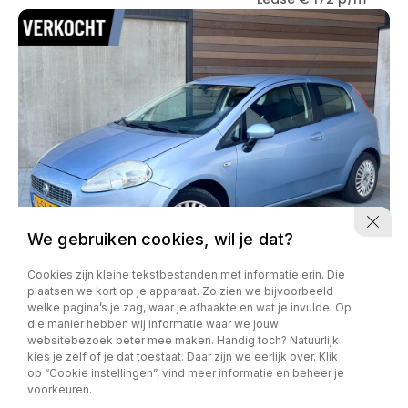
We gebruiken cookies, wil je dat?
Cookies zijn kleine tekstbestanden met informatie erin. Die
plaatsen we kort op je apparaat. Zo zien we bijvoorbeeld
welke pagina’s je zag, waar je afhaakte en wat je invulde. Op
Fiat Punto
die manier hebben wij informatie waar we jouw
1.2 Classic*NAP*ZUINIG*
websitebezoek beter mee maken. Handig toch? Natuurlijk
kies je zelf of je dat toestaat. Daar zijn we eerlijk over. Klik
205866 km
09-02-2006
Benzine
op “Cookie instellingen”, vind meer informatie en beheer je
€ 1,-
Lease € 0 p/m
voorkeuren.