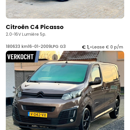
Citroën C4 Picasso
2.0-16V Lumière 5p.
180633 km
16-01-2009
LPG G3
€ 1,-
Lease € 0 p/m