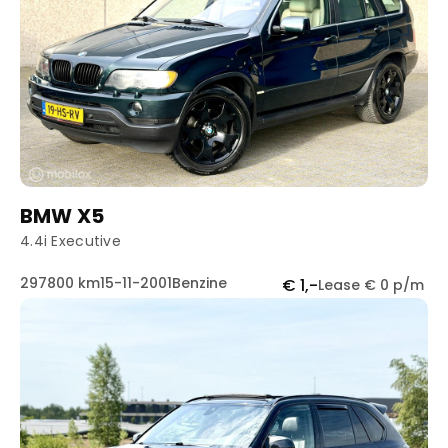
BMW X5
4.4i Executive
297800 km
15-11-2001
Benzine
€ 1,-
Lease € 0 p/m