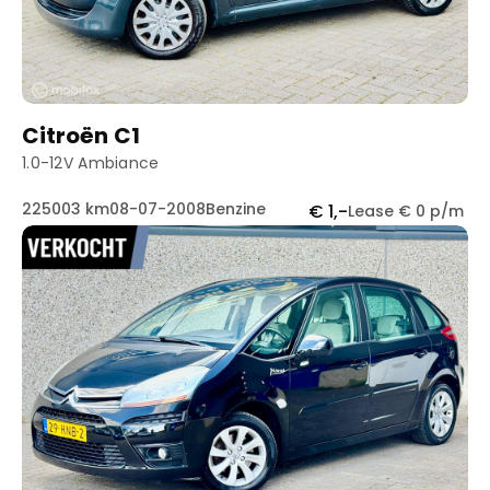
Citroën C1
1.0-12V Ambiance
225003 km
08-07-2008
Benzine
€ 1,-
Lease € 0 p/m