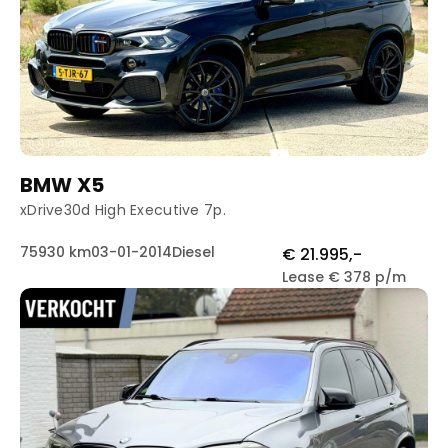
BMW X5
xDrive30d High Executive 7p.
75930 km
03-01-2014
Diesel
€ 21.995,-
Lease € 378 p/m