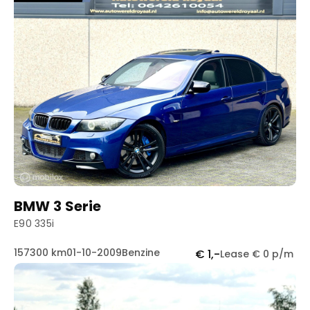
BMW 3 Serie
E90 335i
157300 km
01-10-2009
Benzine
€ 1,-
Lease € 0 p/m