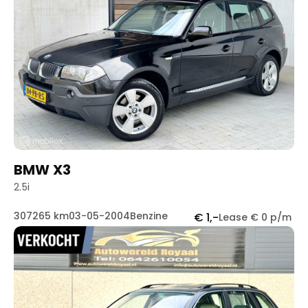
BMW X3
2.5i
307265 km
03-05-2004
Benzine
€ 1,-
Lease € 0 p/m