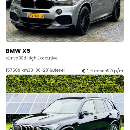
BMW X5
xDrive30d High Executive
157500 km
30-06-2016
Diesel
€ 1,-
Lease € 0 p/m