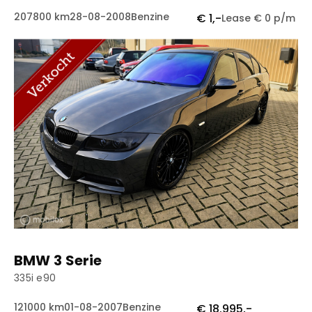
207800 km
28-08-2008
Benzine
€ 1,-
Lease € 0 p/m
BMW 3 Serie
335i e90
121000 km
01-08-2007
Benzine
€ 18.995,-