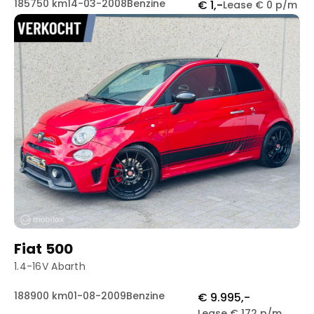
185750 km
14-03-2008
Benzine
€ 1,-
Lease € 0 p/m
Fiat 500
1.4-16V Abarth
188900 km
01-08-2009
Benzine
€ 9.995,-
Lease € 172 p/m