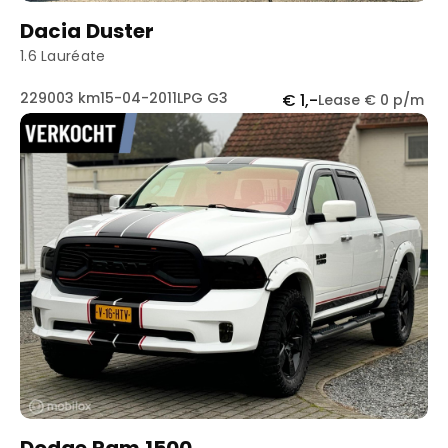
Dacia Duster
1.6 Lauréate
229003 km
15-04-2011
LPG G3
€ 1,-
Lease € 0 p/m