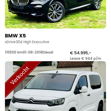
BMW X5
xDrive30d High Executive
110500 km
01-08-2018
Diesel
€ 54.995,-
Lease € 944 p/m