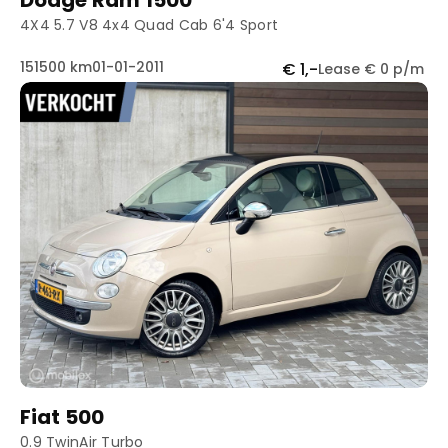
Dodge Ram 1500
4X4 5.7 V8 4x4 Quad Cab 6'4 Sport
151500 km
01-01-2011
€ 1,-
Lease € 0 p/m
Fiat 500
0.9 TwinAir Turbo