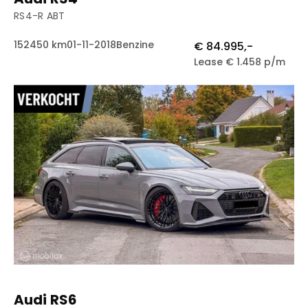
RS4-R ABT
152450 km
01-11-2018
Benzine
€ 84.995,-
Lease € 1.458 p/m
Audi RS6