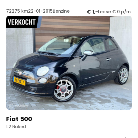
72275 km
22-01-2015
Benzine
€ 1,-
Lease € 0 p/m
Fiat 500
1.2 Naked