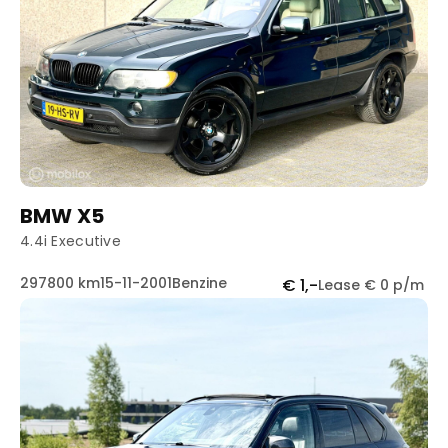
BMW X5
4.4i Executive
297800 km
15-11-2001
Benzine
€ 1,-
Lease € 0 p/m