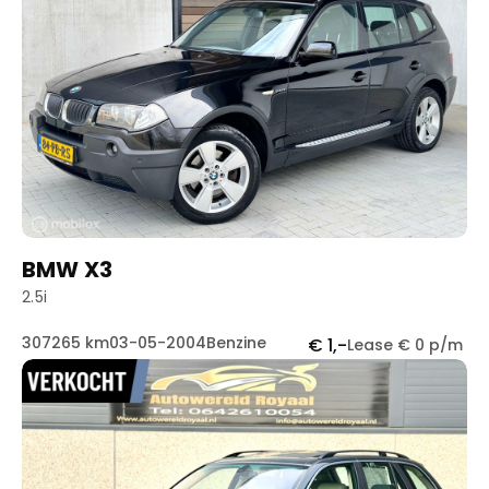
BMW X3
2.5i
307265 km
03-05-2004
Benzine
€ 1,-
Lease € 0 p/m