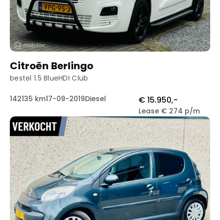
Citroën Berlingo
bestel 1.5 BlueHDI Club
142135 km
17-09-2019
Diesel
€ 15.950,-
Lease € 274 p/m