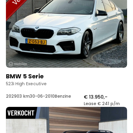
BMW 5 Serie
523i High Executive
202903 km
30-06-2010
Benzine
€ 13.950,-
Lease € 241 p/m