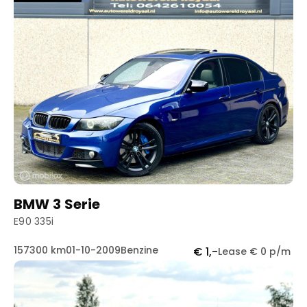
BMW 3 Serie
E90 335i
157300 km
01-10-2009
Benzine
€ 1,-
Lease € 0 p/m