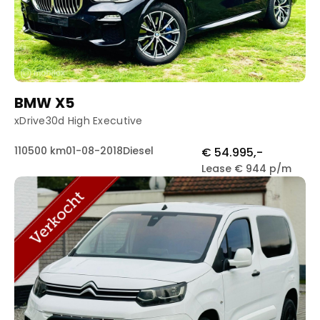
BMW X5
xDrive30d High Executive
110500 km
01-08-2018
Diesel
€ 54.995,-
Lease € 944 p/m