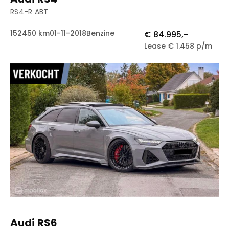
RS4-R ABT
152450 km
01-11-2018
Benzine
€ 84.995,-
Lease € 1.458 p/m
Audi RS6