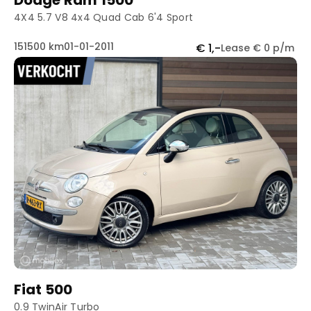
Dodge Ram 1500
4X4 5.7 V8 4x4 Quad Cab 6'4 Sport
151500 km
01-01-2011
€ 1,-
Lease € 0 p/m
Fiat 500
0.9 TwinAir Turbo