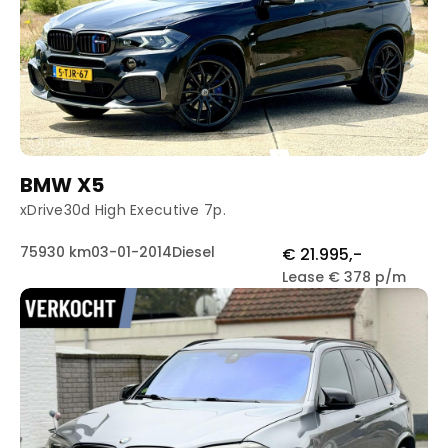
BMW X5
xDrive30d High Executive 7p.
75930 km
03-01-2014
Diesel
€ 21.995,-
Lease € 378 p/m