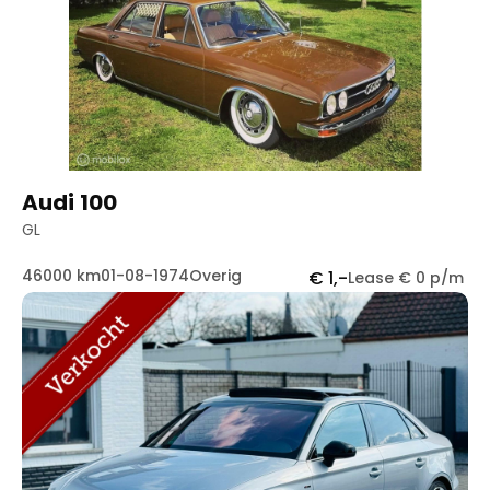
Handgeschakeld
89
Automaat
82
Audi 100
GL
46000 km
01-08-1974
Overig
€ 1,-
Lease € 0 p/m
Contact
Openingstijden
info@autowereldroyaal.nl
06 42 61 00 54
Adres