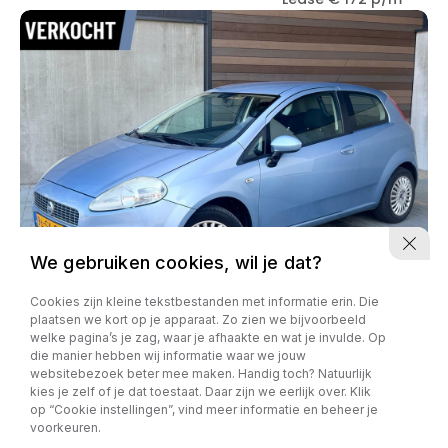
We gebruiken cookies, wil je dat?
Cookies zijn kleine tekstbestanden met informatie erin. Die
plaatsen we kort op je apparaat. Zo zien we bijvoorbeeld
welke pagina’s je zag, waar je afhaakte en wat je invulde. Op
Fiat Punto
die manier hebben wij informatie waar we jouw
1.2 Classic*NAP*ZUINIG*
websitebezoek beter mee maken. Handig toch? Natuurlijk
kies je zelf of je dat toestaat. Daar zijn we eerlijk over. Klik
205866 km
09-02-2006
Benzine
op “Cookie instellingen”, vind meer informatie en beheer je
€ 1,-
Lease € 0 p/m
voorkeuren.