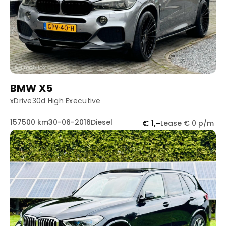
BMW X5
xDrive30d High Executive
157500 km
30-06-2016
Diesel
€ 1,-
Lease € 0 p/m