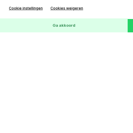
Cookie instellingen
Cookies weigeren
Wis
172
Voertuigen
Ga akkoord
Ford C-MAX
2.0-16V Ghia
156372 km
03-03-2009
LPG G3
€ 1,-
Lease € 0 p/m