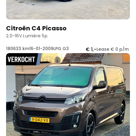
Citroën C4 Picasso
2.0-16V Lumière 5p.
180633 km
16-01-2009
LPG G3
€ 1,-
Lease € 0 p/m