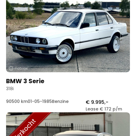
BMW 3 Serie
318i
90500 km
01-05-1985
Benzine
€ 9.995,-
Lease € 172 p/m