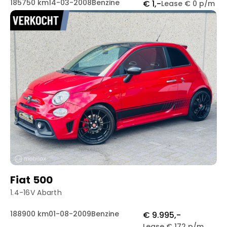
185750 km
14-03-2008
Benzine
€ 1,-
Lease € 0 p/m
Fiat 500
1.4-16V Abarth
188900 km
01-08-2009
Benzine
€ 9.995,-
Lease € 172 p/m