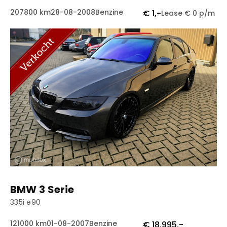
207800 km
28-08-2008
Benzine
€ 1,-
Lease € 0 p/m
BMW 3 Serie
335i e90
121000 km
01-08-2007
Benzine
€ 18.995,-