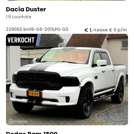
Dacia Duster
1.6 Lauréate
229003 km
15-04-2011
LPG G3
€ 1,-
Lease € 0 p/m