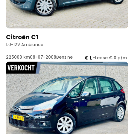
Citroën C1
1.0-12V Ambiance
225003 km
08-07-2008
Benzine
€ 1,-
Lease € 0 p/m